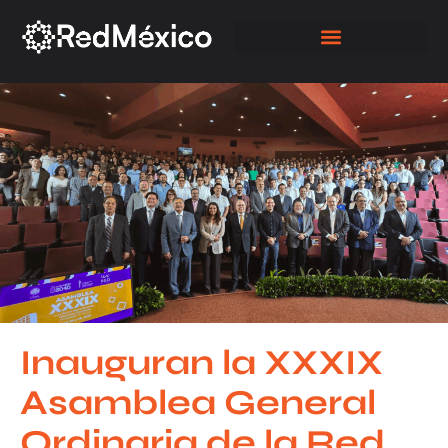
NUESTROS ASOCIADOS
Inauguran la XXXIX
Asamblea General
Ordinaria de la Red